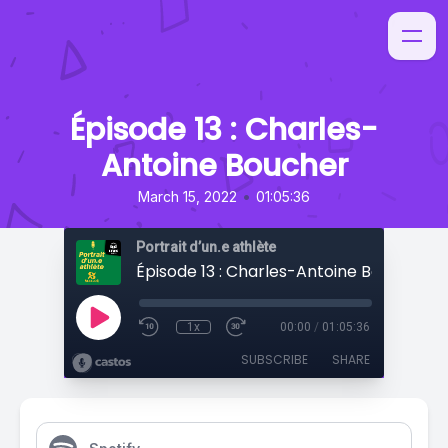
Épisode 13 : Charles-
Antoine Boucher
•
March 15, 2022
01:05:36
Portrait d’un.e athlète
Épisode 13 : Charles-Antoine Boucher
1x
00:00
/
01:05:36
SUBSCRIBE
SHARE