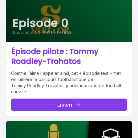
Episode 0
November 30, 2021
•
01:00:15
Épisode pilote : Tommy
Roadley-Trohatos
Comme j’aime l'appeler ainsi, cet « épisode test » met
en lumière le parcours footballistique de
Tommy Roadley-Trovatos, joueur iconique de football
chez le...
Listen