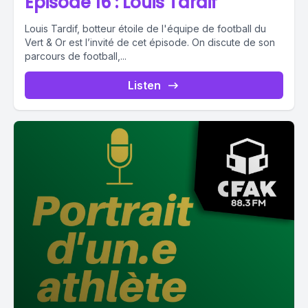
Épisode 16 : Louis Tardif
Louis Tardif, botteur étoile de l'équipe de football du
Vert & Or est l’invité de cet épisode. On discute de son
parcours de football,...
Listen