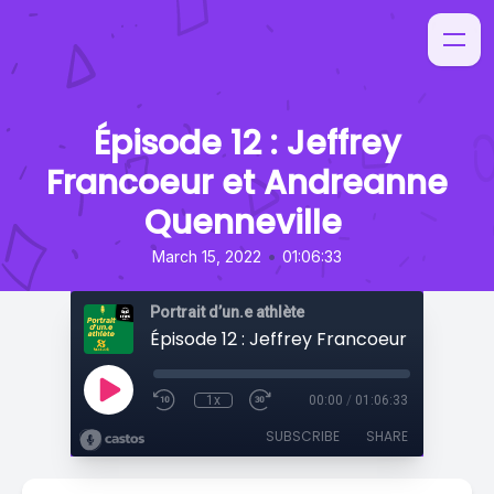
Épisode 12 : Jeffrey
Francoeur et Andreanne
Quenneville
•
March 15, 2022
01:06:33
Portrait d’un.e athlète
1x
00:00
/
01:06:33
SUBSCRIBE
SHARE