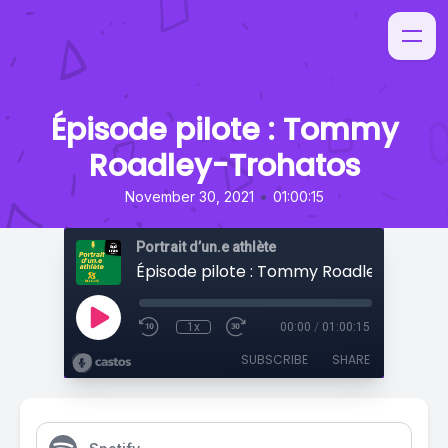
Épisode pilote : Tommy
Roadley-Trohatos
•
November 30, 2021
01:00:15
Portrait d’un.e athlète
Épisode pilote : Tommy Roadley-Troha
1x
00:00
/
01:00:15
SUBSCRIBE
SHARE