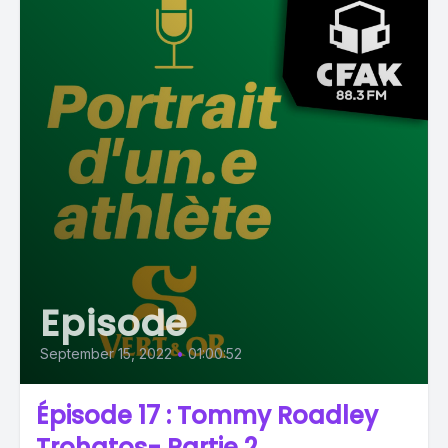
Episode
September 15, 2022
•
01:00:52
Épisode 17 : Tommy Roadley
Trohatos- Partie 2